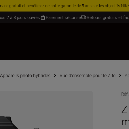
Équipez-vous davantage et économisez 15 % sur une sélection d’acces
ous 2 à 3 jours ouvrés
Paiement sécurisé
Retours gratuits et fac
Appareils photo hybrides
Vue d’ensemble pour le Z fc
Ac
Réf.
Z
m