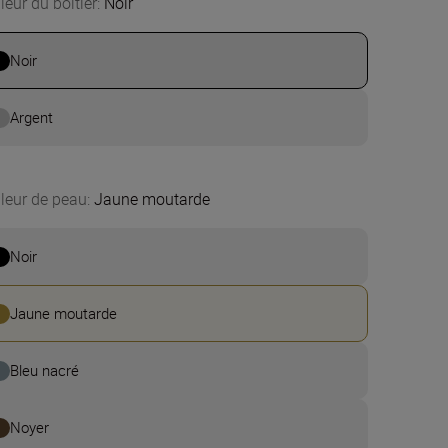
leur du boîtier
:
Noir
Noir
Argent
leur de peau
:
Jaune moutarde
Noir
Jaune moutarde
Bleu nacré
Noyer