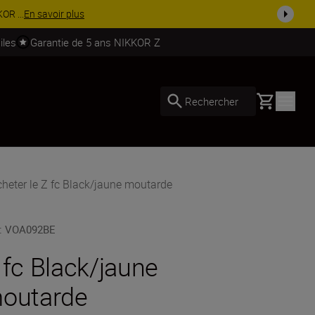
soires.
Acheter maintenant
iles
Garantie de 5 ans NIKKOR Z
Basket
Rechercher
heter le Z fc Black/jaune moutarde
:
VOA092BE
 fc Black/jaune
outarde