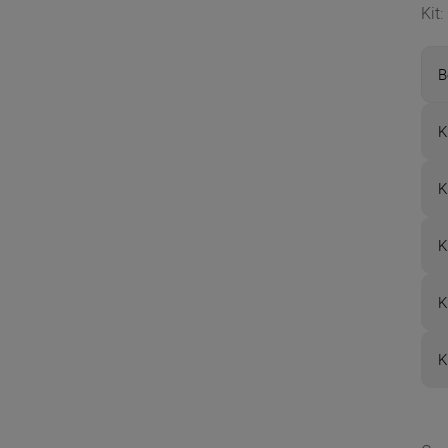
Kit
:
B
K
K
K
K
K