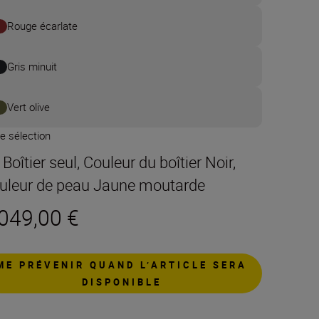
Rouge écarlate
Gris minuit
Vert olive
e sélection
 Boîtier seul, Couleur du boîtier Noir,
uleur de peau Jaune moutarde
 049,00 €
ME PRÉVENIR QUAND L’ARTICLE SERA
DISPONIBLE