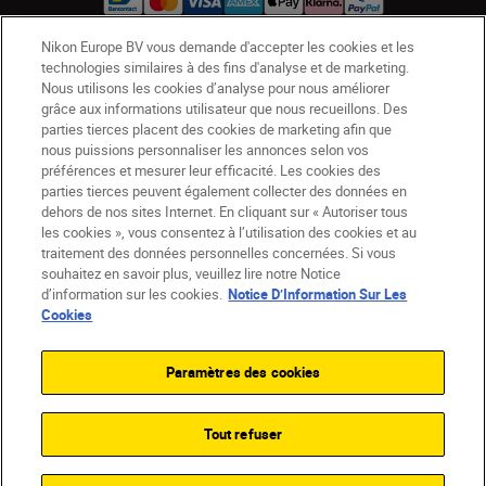
Nikon Europe BV vous demande d'accepter les cookies et les
technologies similaires à des fins d'analyse et de marketing.
BE(fr)
Nikon Sites
Nous utilisons les cookies d’analyse pour nous améliorer
Contactez-nous
Avis de confidentialité
grâce aux informations utilisateur que nous recueillons. Des
parties tierces placent des cookies de marketing afin que
Conditions d’utilisation
nous puissions personnaliser les annonces selon vos
CVG de la boutique Nikon Store
préférences et mesurer leur efficacité. Les cookies des
Notice d’information sur les cookies
Accessibilité
parties tierces peuvent également collecter des données en
dehors de nos sites Internet. En cliquant sur « Autoriser tous
Paramètres des cookies
les cookies », vous consentez à l’utilisation des cookies et au
© 2026 Nikon
traitement des données personnelles concernées. Si vous
souhaitez en savoir plus, veuillez lire notre Notice
d’information sur les cookies.
Notice D’Information Sur Les
Cookies
SKIP
Paramètres des cookies
Tout refuser