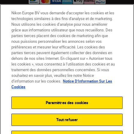
Nikon Europe BV vous demande d'accepter les cookies et les
technologies similaires à des fins d'analyse et de marketing.
BE(fr)
Nikon Sites
Nous utilisons les cookies d’analyse pour nous améliorer
Contactez-nous
Avis de confidentialité
grâce aux informations utilisateur que nous recueillons. Des
parties tierces placent des cookies de marketing afin que
Conditions d’utilisation
nous puissions personnaliser les annonces selon vos
CVG de la boutique Nikon Store
préférences et mesurer leur efficacité. Les cookies des
Notice d’information sur les cookies
Accessibilité
parties tierces peuvent également collecter des données en
dehors de nos sites Internet. En cliquant sur « Autoriser tous
Paramètres des cookies
les cookies », vous consentez à l’utilisation des cookies et au
© 2026 Nikon
traitement des données personnelles concernées. Si vous
souhaitez en savoir plus, veuillez lire notre Notice
d’information sur les cookies.
Notice D’Information Sur Les
Cookies
SKIP
Paramètres des cookies
Tout refuser