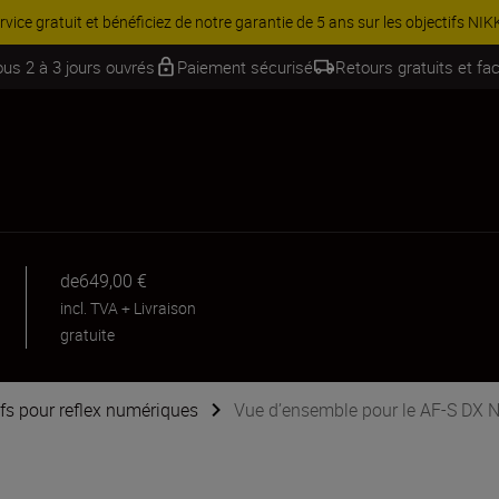
PROMOTION ACCESSOIRES | Équipez-vous davantage et économisez 15 
ous 2 à 3 jours ouvrés
Paiement sécurisé
Retours gratuits et fac
de
649,00 €
incl. TVA
+
Livraison
gratuite
ifs pour reflex numériques
Vue d’ensemble pour le AF-S DX