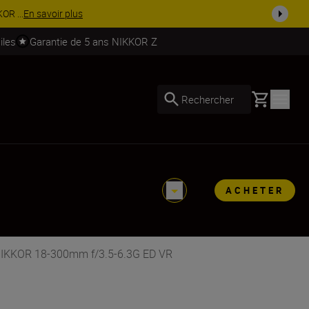
% sur une sélection d’accessoires.
Acheter maintenant
iles
Garantie de 5 ans NIKKOR Z
Basket
Rechercher
ACHETER
 NIKKOR 18-300mm f/3.5-6.3G ED VR