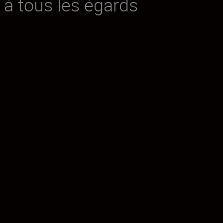
e à tous les égards
les distances ne sont pas un obstacle pour vous, il dev
l’action le demande.
 pouvez étendre la plage de focales de 180-400 mm (f
n placé vous permet en effet d'activer le téléconvertiss
. La distance minimale de mise au point est de 2 m sur