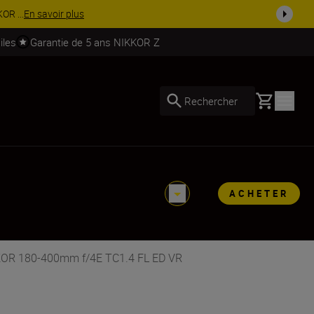
soires.
Acheter maintenant
iles
Garantie de 5 ans NIKKOR Z
Basket
Rechercher
ACHETER
KKOR 180-400mm f/4E TC1.4 FL ED VR