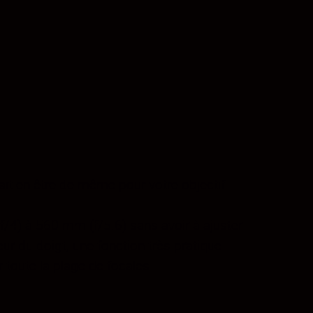
rait en être de même pour votre objectif.
/4) à 560 mm (f/5.6) sans avoir à ajuster
eur du doigt, une fonction très pratique
 toute la plage de focales.