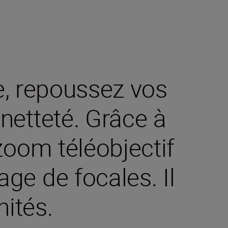
, repoussez vos
netteté. Grâce à
zoom téléobjectif
age de focales. Il
ités.