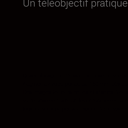
Un téléobjectif pratiqu
Quand il s’agit de réussir une prise de vue, 
Augmentez votre portée de 160 mm dès que 
Des images toujours nettes et stables. Vous
votre prise en main. Un levier robuste et bie
lorsque vous ne pouvez pas quitter le viseur