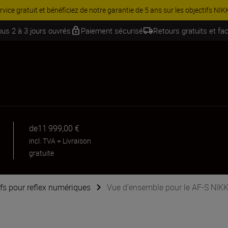
Équipez-vous davantage et économisez 15 % sur une sélection d’acces
ous 2 à 3 jours ouvrés
Paiement sécurisé
Retours gratuits et fac
de
11 999,00 €
incl. TVA
+
Livraison
gratuite
ifs pour reflex numériques
Vue d’ensemble pour le AF-S NI