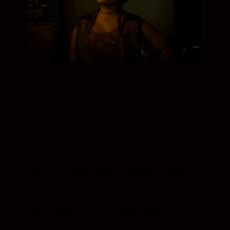
Plus de lumière. Plus de
liberté.
Reportages. Mariages. Publicités. Quel que
soit votre sujet, chaque élément dʼune
scène est parfaitement reproduit avec une
netteté incomparable. Même les étoiles et
les lampadaires sont reproduits sous la
forme de petits points ronds. Quand le
format vidéo sert mieux votre récit, vous