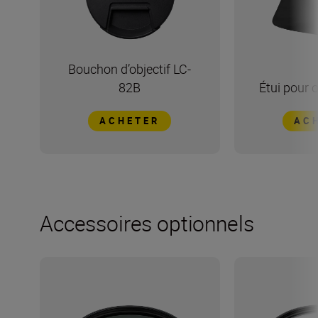
Bouchon d’objectif LC-
82B
Étui pour 
ACHETER
AC
Accessoires optionnels