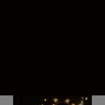
Des images saisissantes.
Des récits captivants.
Ce zoom transtandard professionnel
sʼadapte à votre style pour que vous
puissiez vous concentrer sur lʼessentiel :
votre récit. Avec son ouverture f/2.8 et sa
plage de 24 à 70 mm, il révèle plus de
détails et produit des gros plans d'une
qualité inégalée par ses homologues. Vous
pouvez contrôler des paramètres de prise
de vue directement depuis lʼobjectif. Sa
conception robuste le protège où que vous
lʼemmeniez.