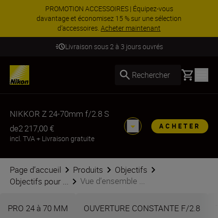
PROMOTION ACCESSOIRES | Équipez-vous
davantage et économisez 15 % sur une sélection
d’accessoires.
Acheter maintenant
Livraison sous 2 à 3 jours ouvrés
Basket
Rechercher
NIKKOR Z 24-70mm f/2.8 S
ACHETER
de
2 217,00 €
incl. TVA
+
Livraison gratuite
Page d’accueil
Produits
Objectifs
Vue d’ensemble ...
Objectifs pour ...
PRO 24 à 70 MM
OUVERTURE CONSTANTE F/2.8