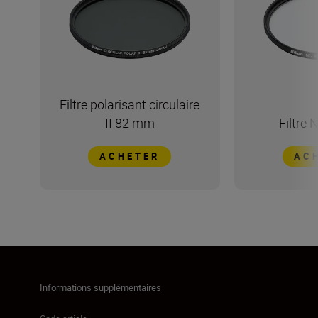
Filtre polarisant circulaire
II 82 mm
Filtre
ACHETER
AC
Informations supplémentaires