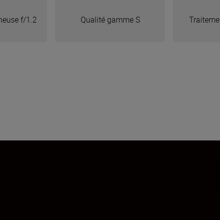
neuse f/1.2
Qualité gamme S
Traiteme
érieure. Le diaphragme circulaire à 11 lamelles et la 
ment arrondi, dégradé de façon régulière et sans déma
 profondeur de champ extrêmement faible obtenue à f/1
 estompé.