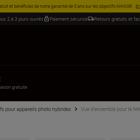
Équipez-vous davantage et économisez 15 % sur une sélection d’acces
ous 2 à 3 jours ouvrés
Paiement sécurisé
Retours gratuits et fac
€
raison gratuite
ifs pour appareils photo hybrides
Vue d’ensemble pour le N