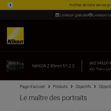
PROMOTION ACCESSOIRES | 
Livraison gratuite
Livraison s
SKIP
de
3 349,00 
NIKKOR Z 85mm f/1.2 S
incl. TVA
+
Liv
Page d’accueil
Produits
Objectifs
Object
Le maître des portraits