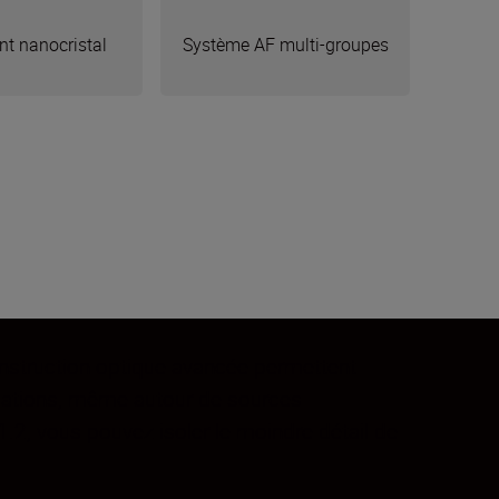
nt nanocristal
Système AF multi-groupes
construction optique avancée permettent
rcations, même autour de sources
.2, vous pouvez isoler le moindre détail de