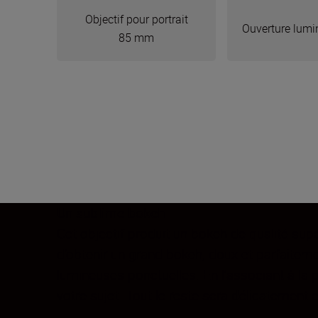
Objectif pour portrait
Ouverture lumi
85 mm
Un sublime bokeh
Cet objectif produit un bokeh de qualité sup
d’obtenir un grand bokeh, doux et parfaite
lumineuses ponctuelles. En l’associant à la
votre sujet. Tout le reste sera délicatement