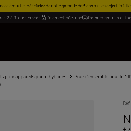
ES | Équipez-vous davantage et économisez 15 % sur une sélection d’
ous 2 à 3 jours ouvrés
Paiement sécurisé
Retours gratuits et fac
ifs pour appareils photo hybrides
Vue d’ensemble pour le N
)
Réf.
N
f