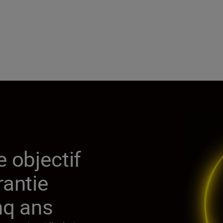
 objectif
rantie
nq ans