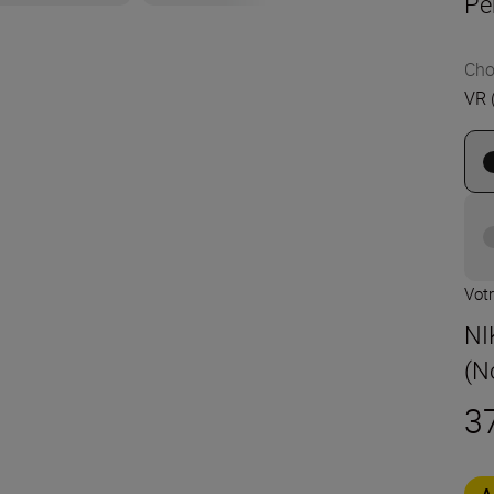
Pe
Cho
VR 
Votr
NI
(N
3