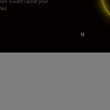
urs suivant l’achat pour
ites