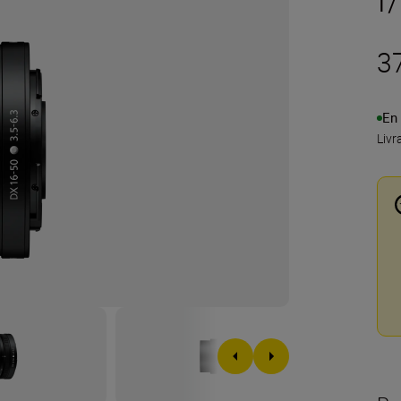
3
En
Livr