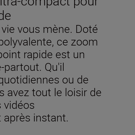
ltra-compact pour
de
la vie vous mène. Doté
 polyvalente, ce zoom
oint rapide est un
-partout. Qu'il
 quotidiennes ou de
avez tout le loisir de
s vidéos
 après instant.