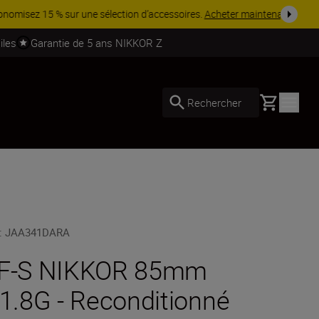
soires.
Acheter maintenant
iles
Garantie de 5 ans NIKKOR Z
Basket
Rechercher
:
JAA341DARA
F-S NIKKOR 85mm
/1.8G - Reconditionné