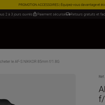
Équipez-vous davantage et économisez 15 % sur une sélection d’acces
ous 2 à 3 jours ouvrés
Paiement sécurisé
Retours gratuits et fac
cheter le AF-S NIKKOR 85mm f/1.8G
Réf.
A
f