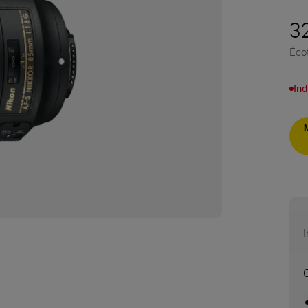
3
Éco
Ind