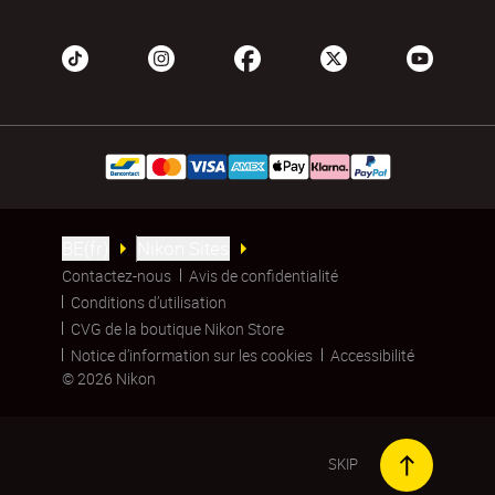
BE(fr)
Nikon Sites
Contactez-nous
Avis de confidentialité
Conditions d’utilisation
CVG de la boutique Nikon Store
Notice d’information sur les cookies
Accessibilité
© 2026 Nikon
SKIP