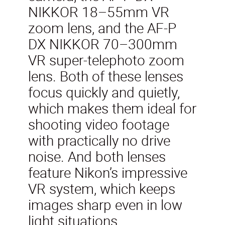
NIKKOR 18–55mm VR
zoom lens, and the AF-P
DX NIKKOR 70–300mm
VR super-telephoto zoom
lens. Both of these lenses
focus quickly and quietly,
which makes them ideal for
shooting video footage
with practically no drive
noise. And both lenses
feature Nikon’s impressive
VR system, which keeps
images sharp even in low
light situations.