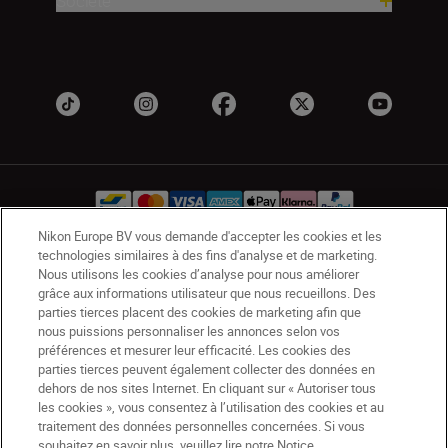
Société
Nikon Europe BV vous demande d'accepter les cookies et les
technologies similaires à des fins d'analyse et de marketing.
BE(fr)
Nikon Sites
Nous utilisons les cookies d’analyse pour nous améliorer
grâce aux informations utilisateur que nous recueillons. Des
Contactez-nous
Avis de confidentialité
parties tierces placent des cookies de marketing afin que
Conditions d’utilisation
nous puissions personnaliser les annonces selon vos
CVG de la boutique Nikon Store
préférences et mesurer leur efficacité. Les cookies des
parties tierces peuvent également collecter des données en
Notice d’information sur les cookies
Accessibilité
dehors de nos sites Internet. En cliquant sur « Autoriser tous
Paramètres des cookies
les cookies », vous consentez à l’utilisation des cookies et au
© 2026 Nikon
traitement des données personnelles concernées. Si vous
souhaitez en savoir plus, veuillez lire notre Notice