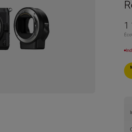
R
1
Éco
Ind