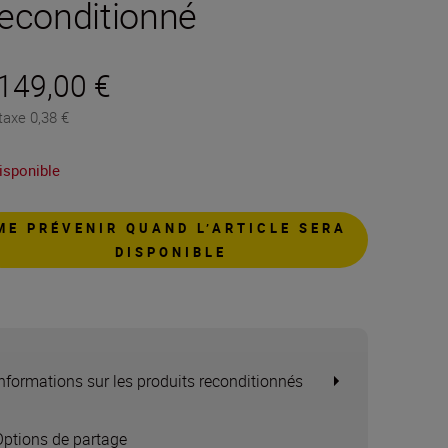
econditionné
 149,00 €
taxe 0,38 €
isponible
ME PRÉVENIR QUAND L’ARTICLE SERA
DISPONIBLE
Informations sur les produits reconditionnés
Options de partage