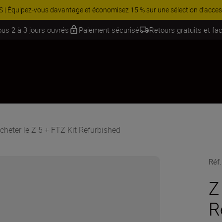
Équipez-vous davantage et économisez 15 % sur une sélection d’acces
ous 2 à 3 jours ouvrés
Paiement sécurisé
Retours gratuits et fac
cheter le Z 5 + FTZ Kit Refurbished
Réf.
Z
R