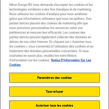
Nikon Europe BV vous demande d'accepter les cookies et les
technologies similaires à des fins d'analyse et de marketing.
Nous utilisons les cookies d’analyse pour nous améliorer
grâce aux informations utilisateur que nous recueillons. Des
BE(fr)
Nikon Sites
parties tierces placent des cookies de marketing afin que
Contactez-nous
Avis de confidentialité
nous puissions personnaliser les annonces selon vos
Conditions d’utilisation
préférences et mesurer leur efficacité. Les cookies des
CVG de la boutique Nikon Store
parties tierces peuvent également collecter des données en
dehors de nos sites Internet. En cliquant sur « Autoriser tous
Notice d’information sur les cookies
Accessibilité
les cookies », vous consentez à l’utilisation des cookies et au
Paramètres des cookies
traitement des données personnelles concernées. Si vous
© 2026 Nikon
souhaitez en savoir plus, veuillez lire notre Notice
d’information sur les cookies.
Notice D’Information Sur Les
Cookies
SKIP
Paramètres des cookies
Tout refuser
Autoriser tous les cookies