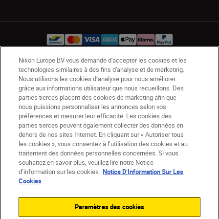
Nikon Europe BV vous demande d'accepter les cookies et les
technologies similaires à des fins d'analyse et de marketing.
BE(fr)
Nikon Sites
Nous utilisons les cookies d’analyse pour nous améliorer
Contactez-nous
Avis de confidentialité
grâce aux informations utilisateur que nous recueillons. Des
parties tierces placent des cookies de marketing afin que
Conditions d’utilisation
nous puissions personnaliser les annonces selon vos
CVG de la boutique Nikon Store
préférences et mesurer leur efficacité. Les cookies des
Notice d’information sur les cookies
Accessibilité
parties tierces peuvent également collecter des données en
Paramètres des cookies
dehors de nos sites Internet. En cliquant sur « Autoriser tous
les cookies », vous consentez à l’utilisation des cookies et au
© 2026 Nikon
traitement des données personnelles concernées. Si vous
souhaitez en savoir plus, veuillez lire notre Notice
d’information sur les cookies.
Notice D’Information Sur Les
Cookies
SKIP
Paramètres des cookies