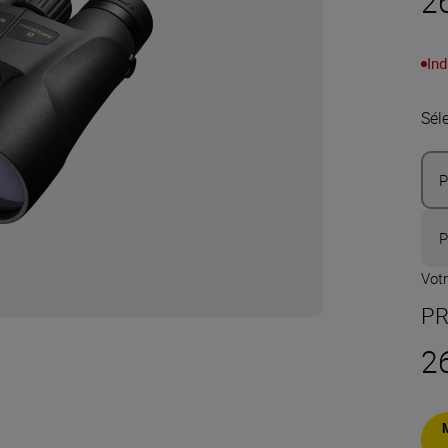
2
Ind
Sél
P
P
Votr
PR
2