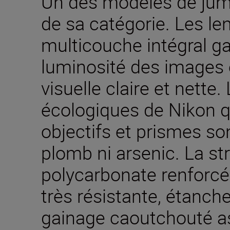
Un des modèles de jume
de sa catégorie. Les len
multicouche intégral ga
luminosité des images 
visuelle claire et nette.
écologiques de Nikon q
objectifs et prismes so
plomb ni arsenic. La st
polycarbonate renforcée
très résistante, étanche
gainage caoutchouté a