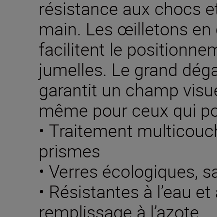
résistance aux chocs e
main. Les œilletons en
facilitent le positionn
jumelles. Le grand dég
garantit un champ visuel
même pour ceux qui por
• Traitement multicouch
prismes
• Verres écologiques, s
• Résistantes à l’eau e
remplissage à l’azote