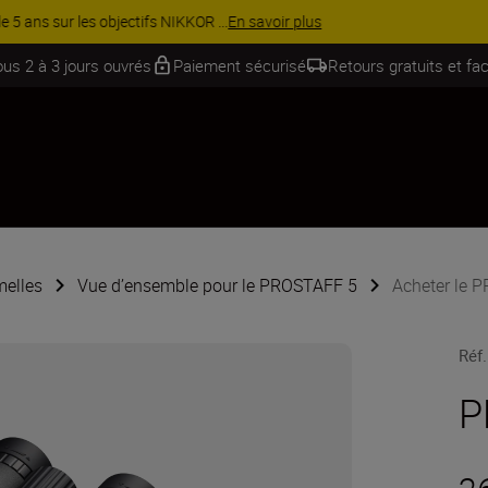
Équipez-vous davantage et économisez 15 % sur une sélection d’acces
ous 2 à 3 jours ouvrés
Paiement sécurisé
Retours gratuits et fac
elles
Vue d’ensemble pour le PROSTAFF 5
Acheter le 
Réf.
P