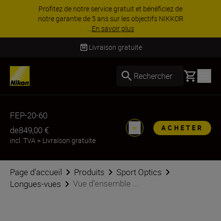
Profitez de notre service gratuit et bénéficiez de
notre garantie de 5 ans sur les objectifs NIKKOR
...
En savoir plus
Livraison gratuite
Basket
Rechercher
FEP-20-60
ACHETER
de
849,00 €
incl. TVA
+
Livraison gratuite
Page d’accueil
Produits
Sport Optics
Vue d’ensemble ...
Longues-vues