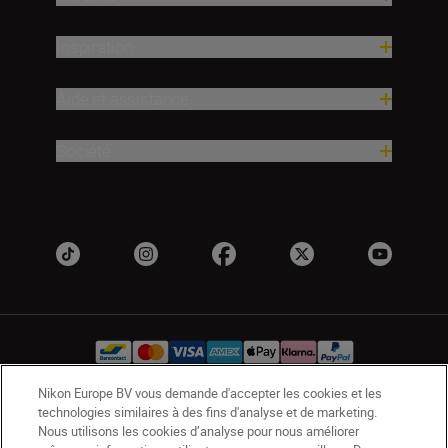
Inspiration
Aide et assistance
Société
Nikon Europe BV vous demande d'accepter les cookies et les
technologies similaires à des fins d'analyse et de marketing.
BE(fr)
Nikon Sites
Nous utilisons les cookies d’analyse pour nous améliorer