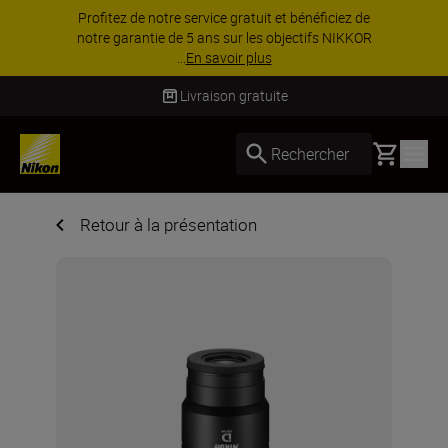
otre service gratuit et bénéficiez de
PROMOTIO
ie de 5 ans sur les objectifs NIKKOR
davantage et
...
En savoir plus
d’acc
Livraison gratuite
Basket
Rechercher
Retour à la présentation