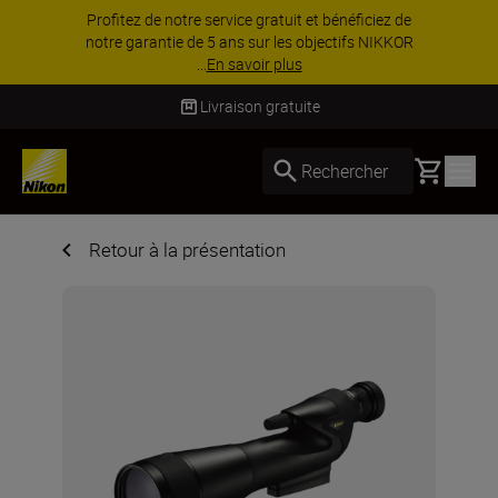
PROMOTION ACCESSOIRES | Équipez-vous
davantage et économisez 15 % sur une sélection
d’accessoires.
Acheter maintenant
Livraison gratuite
Basket
Rechercher
Retour à la présentation