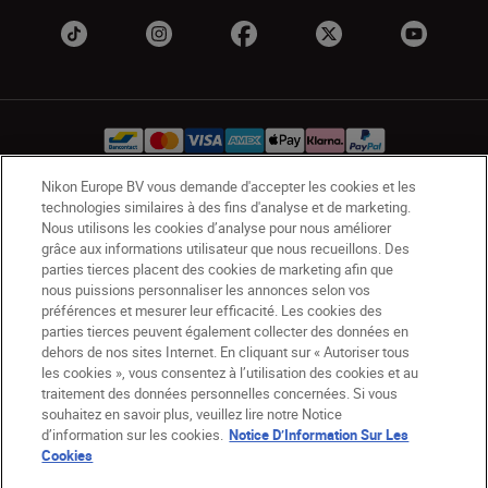
Nikon Europe BV vous demande d'accepter les cookies et les
technologies similaires à des fins d'analyse et de marketing.
BE(fr)
Nikon Sites
Nous utilisons les cookies d’analyse pour nous améliorer
Contactez-nous
Avis de confidentialité
grâce aux informations utilisateur que nous recueillons. Des
parties tierces placent des cookies de marketing afin que
Conditions d’utilisation
nous puissions personnaliser les annonces selon vos
CVG de la boutique Nikon Store
préférences et mesurer leur efficacité. Les cookies des
Notice d’information sur les cookies
Accessibilité
parties tierces peuvent également collecter des données en
Paramètres des cookies
dehors de nos sites Internet. En cliquant sur « Autoriser tous
les cookies », vous consentez à l’utilisation des cookies et au
© 2026 Nikon
traitement des données personnelles concernées. Si vous
souhaitez en savoir plus, veuillez lire notre Notice
d’information sur les cookies.
Notice D’Information Sur Les
Cookies
SKIP