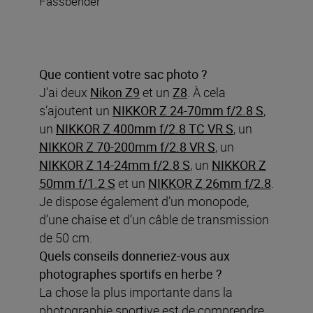
Fassbender
Que contient votre sac photo ?
J’ai deux
Nikon Z9
et un
Z8
. À cela
s’ajoutent un
NIKKOR Z 24-70mm f/2.8 S
,
un
NIKKOR Z 400mm f/2.8 TC VR S
, un
NIKKOR Z 70-200mm f/2.8 VR S
, un
NIKKOR Z 14-24mm f/2.8 S
, un
NIKKOR Z
50mm f/1.2 S
et un
NIKKOR Z 26mm f/2.8
.
Je dispose également d’un monopode,
d’une chaise et d’un câble de transmission
de 50 cm.
Quels conseils donneriez-vous aux
photographes sportifs en herbe
?
La chose la plus importante dans la
photographie sportive est de comprendre