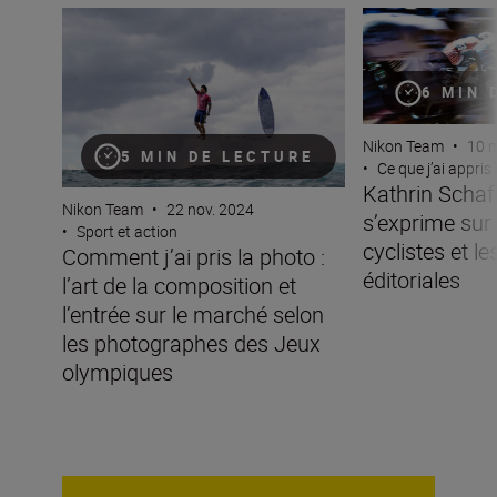
Comment j’ai pris la photo : l’art de la composition et 
Kathrin Schafbauer
6 MIN 
Nikon Team
•
10 n
5 MIN DE LECTURE
•
Ce que j’ai appris
Kathrin Scha
Nikon Team
•
22 nov. 2024
s’exprime sur 
•
Sport et action
cyclistes et l
Comment j’ai pris la photo :
éditoriales
l’art de la composition et
l’entrée sur le marché selon
les photographes des Jeux
olympiques