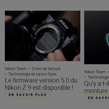
Nikon Team
•
3 min de lecture
Nikon Team
•
Technologie et savoir-faire
•
Technologie
Le firmware version 5.0 du
Qu’y a-t-
Nikon Z 9 est disponible !
monture 
EN SAVOIR PLUS
EN SAVO