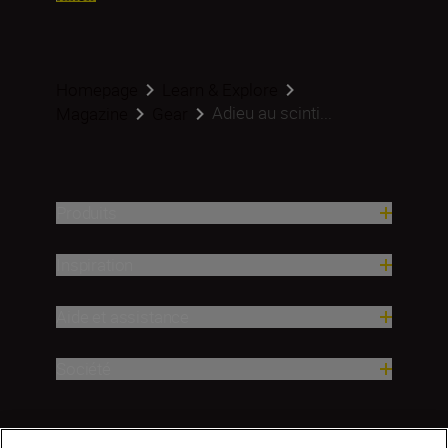
Homepage
Learn & Explore
Adieu au scinti...
Magazine
Gear
Produits
Inspiration
Aide et assistance
Société