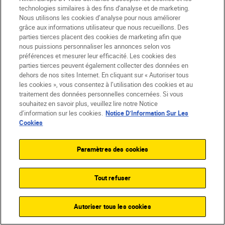
technologies similaires à des fins d'analyse et de marketing.
frappant de balustrade sur cette photo
Nous utilisons les cookies d’analyse pour nous améliorer
prise à Milan ou des longs reflets de ces
grâce aux informations utilisateur que nous recueillons. Des
joueurs de basket-ball.
parties tierces placent des cookies de marketing afin que
nous puissions personnaliser les annonces selon vos
Défi :
juste avant le lever ou le coucher du
préférences et mesurer leur efficacité. Les cookies des
soleil, partez à la recherche d’éléments qui
parties tierces peuvent également collecter des données en
contribueront à projeter de longues
dehors de nos sites Internet. En cliquant sur « Autoriser tous
les cookies », vous consentez à l’utilisation des cookies et au
ombres. Utilisez un objectif grand-angle
traitement des données personnelles concernées. Si vous
pour prendre des photos à hauteur du sol
souhaitez en savoir plus, veuillez lire notre Notice
d’information sur les cookies.
Notice D’Information Sur Les
et augmenter l’impact.
Cookies
En savoir plus :
Le guide parfait des
objectifs ultra grand-angle
Paramètres des cookies
Tout refuser
Autoriser tous les cookies