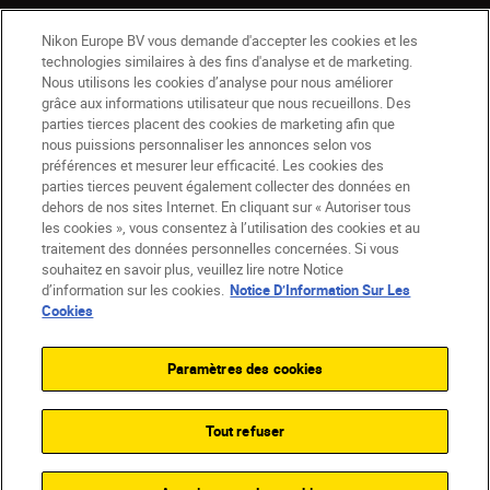
Nikon Europe BV vous demande d'accepter les cookies et les
technologies similaires à des fins d'analyse et de marketing.
Nous utilisons les cookies d’analyse pour nous améliorer
grâce aux informations utilisateur que nous recueillons. Des
parties tierces placent des cookies de marketing afin que
nous puissions personnaliser les annonces selon vos
préférences et mesurer leur efficacité. Les cookies des
parties tierces peuvent également collecter des données en
dehors de nos sites Internet. En cliquant sur « Autoriser tous
les cookies », vous consentez à l’utilisation des cookies et au
BE(fr)
Nikon Sites
traitement des données personnelles concernées. Si vous
souhaitez en savoir plus, veuillez lire notre Notice
Contactez-nous
Avis de confidentialité
d’information sur les cookies.
Notice D’Information Sur Les
Conditions d’utilisation
Cookies
CVG de la boutique Nikon Store
Notice d’information sur les cookies
Accessibilité
Paramètres des cookies
Paramètres des cookies
© 2026 Nikon
Tout refuser
SKIP