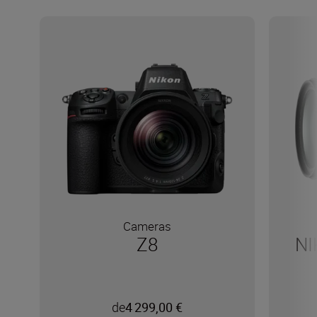
Cameras
Z8
NI
de
4 299,00 €