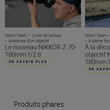
Nikon Team
•
2 min de lecture
Nikon Team
•
Anatomie d’un objectif
•
À pleine fo
Le nouveau NIKKOR Z 70-
À la déc
180mm f/2.8
objectif
180mm f
EN SAVOIR PLUS
EN SAVO
Produits phares