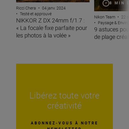
8 MIN 
Ricci Chera
•
04 janv. 2024
•
Testé et approuvé
Nikon Team
•
22 s
NIKKOR Z DX 24mm f/1.7 :
•
Paysage & Envir
« La focale fixe parfaite pour
9 astuces pou
les photos à la volée »
de plage créa
Libérez toute votre
créativité
ABONNEZ-VOUS À NOTRE