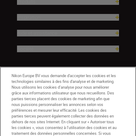
Produits
Inspiration
Aide et assistance
Société
Nikon Europe BV vous demande d'accepter les cookies et les
technologies similaires à des fins d'analyse et de marketing.
Nous utilisons les cookies d’analyse pour nous améliorer
grâce aux informations utilisateur que nous recueillons. Des
parties tierces placent des cookies de marketing afin que
nous puissions personnaliser les annonces selon vos
préférences et mesurer leur efficacité. Les cookies des
parties tierces peuvent également collecter des données en
dehors de nos sites Internet. En cliquant sur « Autoriser tous
les cookies », vous consentez à l’utilisation des cookies et au
BE(fr)
Nikon Sites
traitement des données personnelles concernées. Si vous