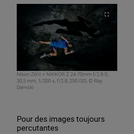
Nikon Z6III + NIKKOR Z 24-70mm f/2.8 S,
30,5 mm, 1/200 s, f/2.8, 250 ISO, © Ray
Demski
Pour des images toujours
percutantes