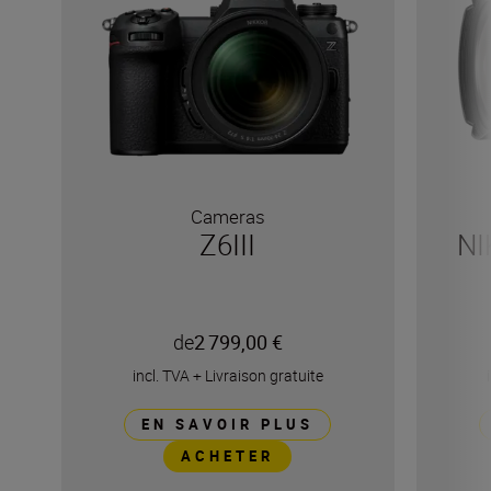
Cameras
Z6III
NI
de
2 799,00 €
incl. TVA
+
Livraison gratuite
EN SAVOIR PLUS
ACHETER