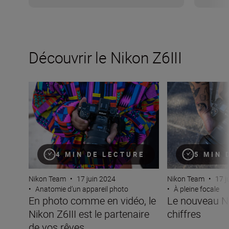
Découvrir le Nikon Z6III
En photo comme en vidéo, le Nikon Z6III est le partenair
Le nouveau Nikon 
4 MIN DE LECTURE
5 MIN 
Nikon Team
•
17 juin 2024
Nikon Team
•
17 j
•
Anatomie d’un appareil photo
•
À pleine focale
En photo comme en vidéo, le
Le nouveau Ni
Nikon Z6III est le partenaire
chiffres
de vos rêves