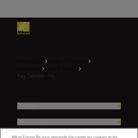
Homepage
Learn & Explore
Magazine
Tips & Tricks
Ray Demski : Ho...
Produits
Inspiration
Nikon Europe BV vous demande d'accepter les cookies et les
Aide et assistance