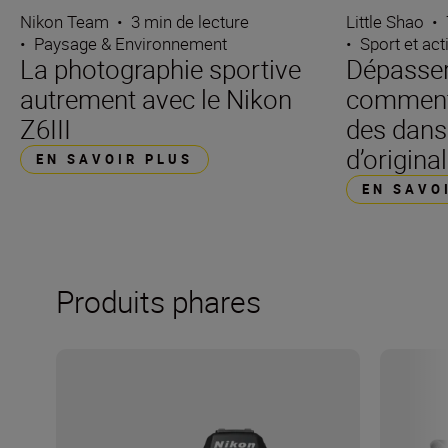
Nikon Team
•
3 min de lecture
Little Shao
•
•
Paysage & Environnement
•
Sport et act
La photographie sportive
Dépasser 
autrement avec le Nikon
comment
Z6III
des dans
d’original
EN SAVOIR PLUS
EN SAVO
Produits phares