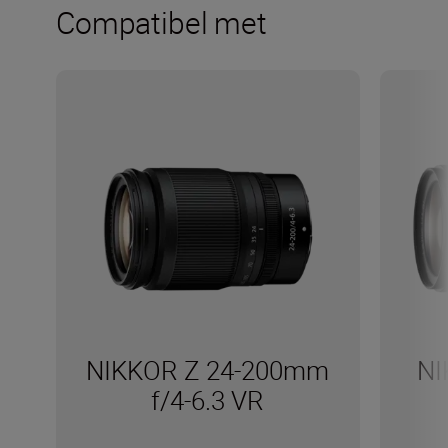
Compatibel met
NIKKOR Z 24-200mm
NI
f/4-6.3 VR