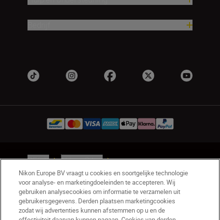
Bedrijf
BE(nl)
Nikon Sites
Contact opnemen
Privacyverklaring
Nikon Europe BV vraagt u cookies en soortgelijke technologie
voor analyse- en marketingdoeleinden te accepteren. Wij
Gebruiksvoorwaarden
gebruiken analysecookies om informatie te verzamelen uit
Nikon Store - Algemene voorwaarden
gebruikersgegevens. Derden plaatsen marketingcookies
Cookieverklaring
Toegankelijkheid
zodat wij advertenties kunnen afstemmen op u en de
Cookie-instellingen
effectiviteit daarvan kunnen nagaan. Cookies van derden