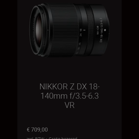
NIKKOR Z DX 18-
140mm f/3.5-6.3
VR
€ 709,00
incl. BTW
+
Gratis bezorgd