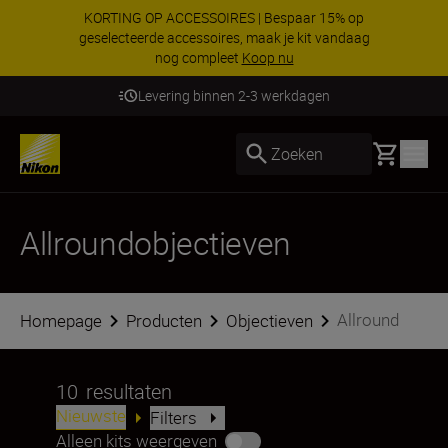
KORTING OP ACCESSOIRES | Bespaar 15% op
geselecteerde accessoires, maak je kit vandaag
nog compleet
Koop nu
Levering binnen 2-3 werkdagen
Basket
Zoeken
Allroundobjectieven
Allround
Homepage
Producten
Objectieven
10
resultaten
Nieuwste
Filters
Alleen kits weergeven