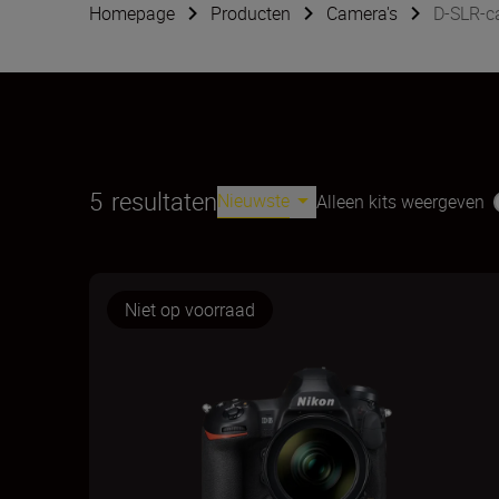
Homepage
Producten
Camera's
D-SLR-c
5
resultaten
Nieuwste
Alleen kits weergeven
Niet op voorraad