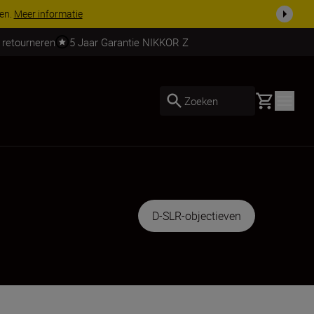
 nog compleet
Koop nu
 retourneren
5 Jaar Garantie NIKKOR Z
Basket
Zoeken
D-SLR-objectieven