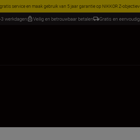
RES | Bespaar 15% op geselecteerde accessoires, maak je kit vandaag
2-3 werkdagen
Veilig en betrouwbaar betalen
Gratis en eenvoudig