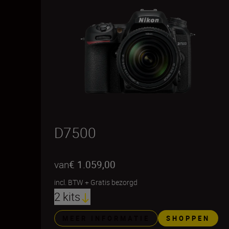
D7500
van
€ 1.059,00
incl. BTW
+
Gratis bezorgd
2 kits
MEER INFORMATIE
SHOPPEN