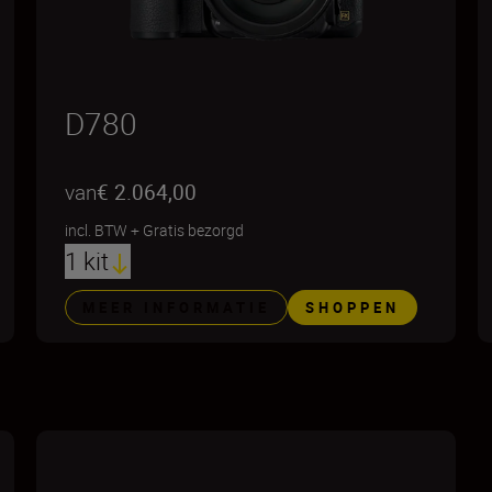
D780
van
€ 2.064,00
incl. BTW
+
Gratis bezorgd
1 kit
MEER INFORMATIE
SHOPPEN