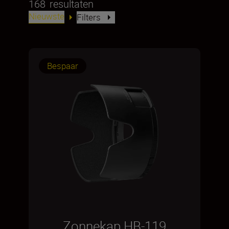
168
resultaten
Nieuwste
Filters
Bespaar
Zonnekap HB-119