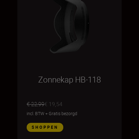
Zonnekap HB-118
€ 22,99
€ 19,54
incl. BTW
+
Gratis bezorgd
SHOPPEN