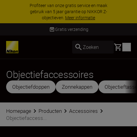
KORTING OP ACCESSOIRES | Bespaar 15% op
geselecteerde accessoires, maak je kit vandaag
nog compleet
Koop nu
Levering binnen 2-3 werk
Basket
Zoeken
Objectiefaccessoires
Objectiefdoppen
Zonnekappen
Objectieftass
Homepage
Producten
Accessoires
Objectiefaccess...