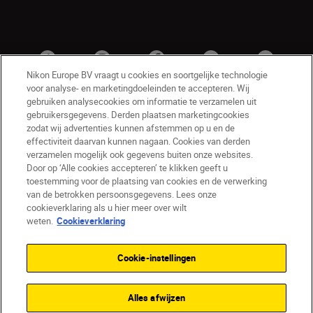
Nikon Europe BV vraagt u cookies en soortgelijke technologie
voor analyse- en marketingdoeleinden te accepteren. Wij
gebruiken analysecookies om informatie te verzamelen uit
gebruikersgegevens. Derden plaatsen marketingcookies
zodat wij advertenties kunnen afstemmen op u en de
effectiviteit daarvan kunnen nagaan. Cookies van derden
verzamelen mogelijk ook gegevens buiten onze websites.
Door op ‘Alle cookies accepteren’ te klikken geeft u
BE(nl)
Nikon Sites
toestemming voor de plaatsing van cookies en de verwerking
van de betrokken persoonsgegevens. Lees onze
Contact opnemen
Privacyverklaring
cookieverklaring als u hier meer over wilt
Gebruiksvoorwaarden
weten.
Cookieverklaring
Nikon Store - Algemene voorwaarden
Cookieverklaring
Toegankelijkheid
Cookie-instellingen
Cookie-instellingen
© 2026 Nikon
Alles afwijzen