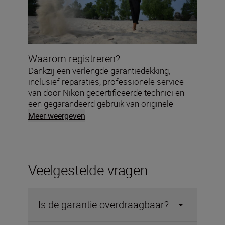
Waarom registreren?
Dankzij een verlengde garantiedekking,
inclusief reparaties, professionele service
van door Nikon gecertificeerde technici en
een gegarandeerd gebruik van originele
Nikon-onderdelen, biedt onze garantie niet
Meer weergeven
enkel bescherming. Het bewijst ook dat we
ernaar streven je apparatuur in topconditie te
houden.
Veelgestelde vragen
Is de garantie overdraagbaar?