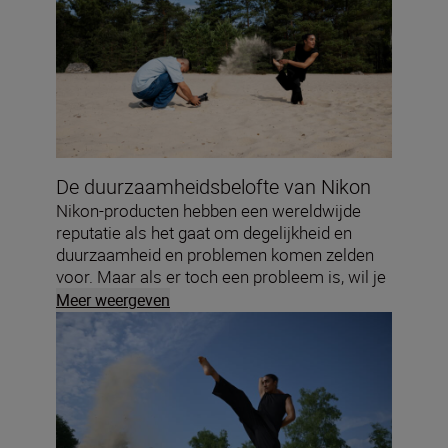
De duurzaamheidsbelofte van Nikon
Nikon-producten hebben een wereldwijde
reputatie als het gaat om degelijkheid en
duurzaamheid en problemen komen zelden
voor. Maar als er toch een probleem is, wil je
dat dit snel en makkelijk wordt verholpen. Met
Meer weergeven
onze nieuwe verlengde garantie worden
NIKKOR-objectieven met Z-vatting gedekt
tegen fouten die zich voordoen in de eerste
vijf jaar na aankoop. Raadpleeg de algemene
voorwaarden.