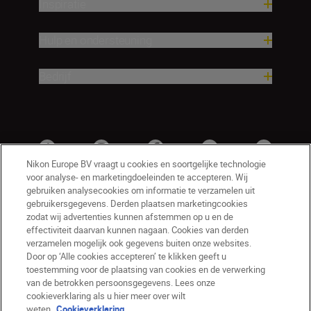
Inspiratie
Hulp en ondersteuning
Bedrijf
Nikon Europe BV vraagt u cookies en soortgelijke technologie
voor analyse- en marketingdoeleinden te accepteren. Wij
gebruiken analysecookies om informatie te verzamelen uit
gebruikersgegevens. Derden plaatsen marketingcookies
zodat wij advertenties kunnen afstemmen op u en de
effectiviteit daarvan kunnen nagaan. Cookies van derden
verzamelen mogelijk ook gegevens buiten onze websites.
Door op ‘Alle cookies accepteren’ te klikken geeft u
BE(nl)
Nikon Sites
toestemming voor de plaatsing van cookies en de verwerking
van de betrokken persoonsgegevens. Lees onze
Contact opnemen
Privacyverklaring
cookieverklaring als u hier meer over wilt
Gebruiksvoorwaarden
weten.
Cookieverklaring