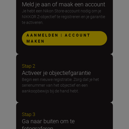
Meld je aan of maak een account
Je hebt een Nikon Store-account nodig om je
NIKKOR Z-objectief te registreren en je garantie
te activeren.
AANMELDEN | ACCOUNT
MAKEN
Stap 2
Activeer je objectiefgarantie
Begin een nieuwe registratie. Zorg dat je het
serienummer van het objectief en een
aankoopbewijs bij de hand hebt.
Stap 3
Ga naar buiten om te
fotograferen