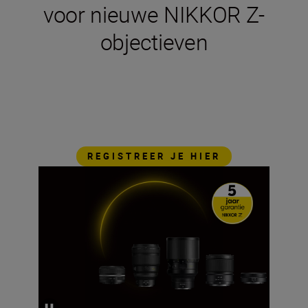
voor nieuwe NIKKOR Z-
objectieven
Bescherm je objectieven met onze nieuwe
verlengde garantie. Je krijgt gratis reparaties
en gemoedsrust in de wetenschap dat je
NIKKOR Z-apparatuur is gedekt, zodat je het
zonder zorgen kunt gebruiken. Raadpleeg de
algemene voorwaarden.
REGISTREER JE HIER