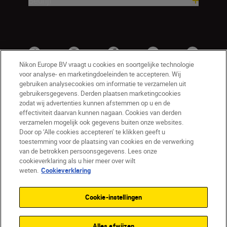
Bedrijf
Nikon Europe BV vraagt u cookies en soortgelijke technologie
voor analyse- en marketingdoeleinden te accepteren. Wij
gebruiken analysecookies om informatie te verzamelen uit
gebruikersgegevens. Derden plaatsen marketingcookies
zodat wij advertenties kunnen afstemmen op u en de
effectiviteit daarvan kunnen nagaan. Cookies van derden
verzamelen mogelijk ook gegevens buiten onze websites.
Door op ‘Alle cookies accepteren’ te klikken geeft u
BE(nl)
Nikon Sites
toestemming voor de plaatsing van cookies en de verwerking
van de betrokken persoonsgegevens. Lees onze
Contact opnemen
Privacyverklaring
cookieverklaring als u hier meer over wilt
Gebruiksvoorwaarden
weten.
Cookieverklaring
Nikon Store - Algemene voorwaarden
Cookieverklaring
Toegankelijkheid
Cookie-instellingen
Cookie-instellingen
© 2026 Nikon
Alles afwijzen