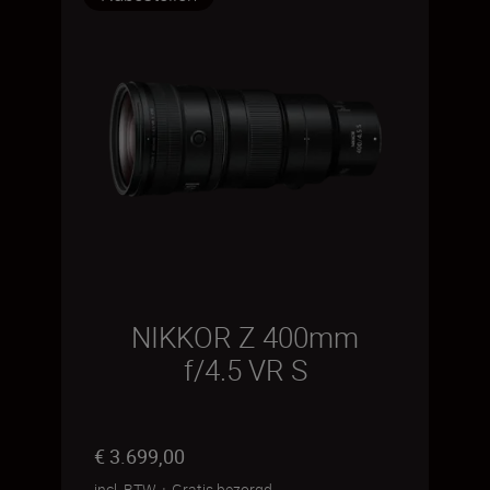
NIKKOR Z 400mm
f/4.5 VR S
€ 3.699,00
incl. BTW
+
Gratis bezorgd