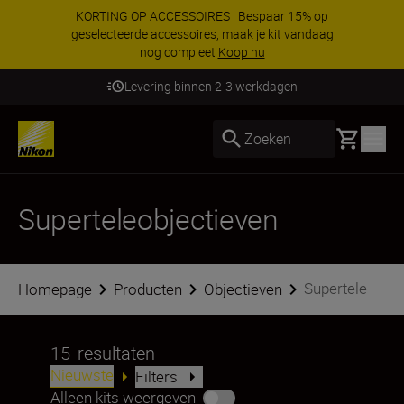
KORTING OP ACCESSOIRES | Bespaar 15% op
geselecteerde accessoires, maak je kit vandaag
nog compleet
Koop nu
Levering binnen 2-3 werkdagen
Basket
Zoeken
Superteleobjectieven
Supertele
Homepage
Producten
Objectieven
15
resultaten
Nieuwste
Filters
Alleen kits weergeven