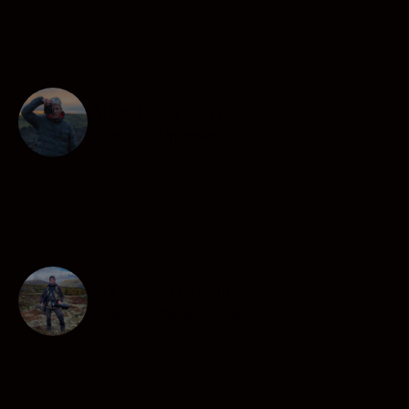
Alex Dawson
Creator
•
Underwater
Aiko Sukdolak
Creator
•
Wildlife & Nature