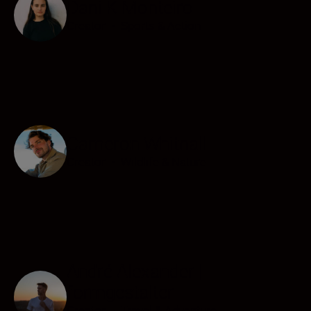
Dani K Monteiro
Creator
•
Sports & Action
Cameron Whitnall
Creator
•
Wildlife & Nature
André Alexander |
formgestalter
Creator
•
Travel & Adventure