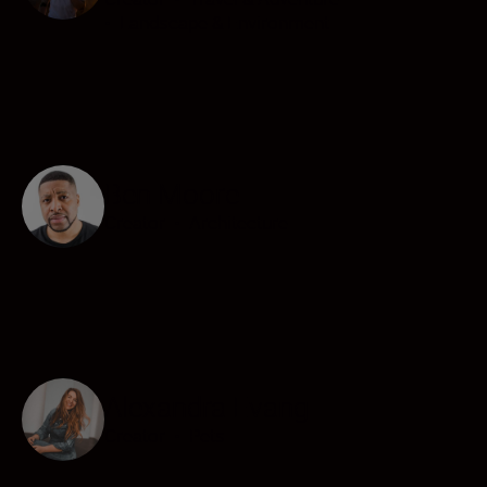
•
Landscape & Environment
Ben Moore
Creator
•
Architecture
Alexandra Evang
Creator
•
Pets