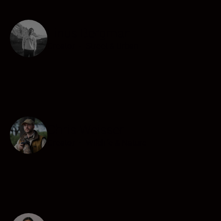
Linus Bergman
Creator
•
Street & Urban
Chris Weisser
Creator
•
Wildlife & Nature