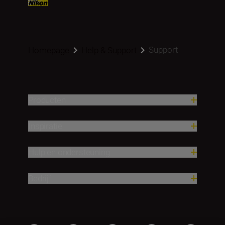
Support
Homepage
Help & Support
Producten
Inspiratie
Hulp en ondersteuning
Bedrijf