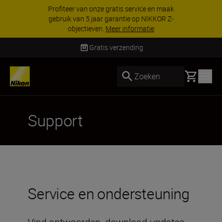
Profiteer van onze gratis service en maak
gebruik van 5 jaar garantie op NIKKOR Z-
objectieven.
Meer informatie
Gratis verzending
Basket
Zoeken
Support
Service en ondersteuning