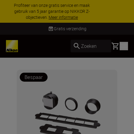
KORTING OP ACCESSOIRES | Bespaar 15% op
geselecteerde accessoires, maak je kit vandaag
nog compleet
Koop nu
Levering binnen 2-3 werkdagen
Basket
Zoeken
Bespaar