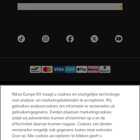
Bedrijf
BE(nl)
Nikon Sites
Nikon Europe BV vraagt u cookies en soortgelijke technologie
Contact opnemen
Privacyverklaring
voor analyse- en marketingdoeleinden te accepteren. Wij
gebruiken analysecookies om informatie te verzamelen uit
Gebruiksvoorwaarden
gebruikersgegevens. Derden plaatsen marketingcookies
Nikon Store - Algemene voorwaarden
zodat wij advertenties kunnen afstemmen op u en de
Cookieverklaring
Toegankelijkheid
effectiviteit daarvan kunnen nagaan. Cookies van derden
verzamelen mogelijk ook gegevens buiten onze websites.
Cookie-instellingen
Door op ‘Alle cookies accepteren’ te klikken geeft u
© 2026 Nikon