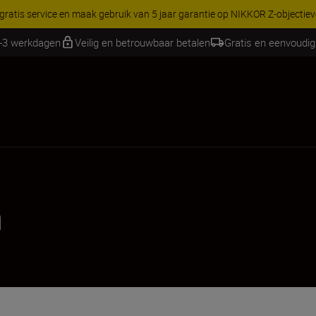
 gratis service en maak gebruik van 5 jaar garantie op NIKKOR Z-objectie
2-3 werkdagen
Veilig en betrouwbaar betalen
Gratis en eenvoudig
n