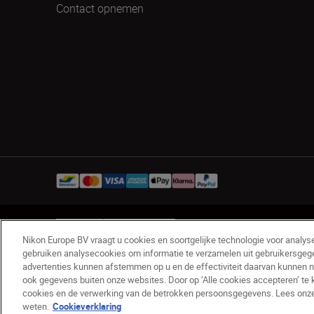
Contact opnemen
BE(nl)
Nikon Sites
Contact opnemen
Privacyverk
Nikon Europe BV vraagt u cookies en soortgelijke technologie voor analys
© 2026 Nikon
gebruiken analysecookies om informatie te verzamelen uit gebruikersgeg
advertenties kunnen afstemmen op u en de effectiviteit daarvan kunnen 
ook gegevens buiten onze websites. Door op ‘Alle cookies accepteren’ te 
cookies en de verwerking van de betrokken persoonsgegevens. Lees onze c
weten.
Cookieverklaring