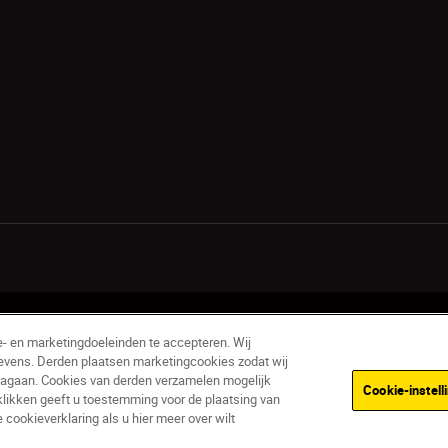
laring
Gebruiksvoorwaarden
Nikon Store - Algemene voorwaarden
e- en marketingdoeleinden te accepteren. Wij
evens. Derden plaatsen marketingcookies zodat wij
nagaan. Cookies van derden verzamelen mogelijk
Cookie-instell
klikken geeft u toestemming voor de plaatsing van
ookieverklaring als u hier meer over wilt