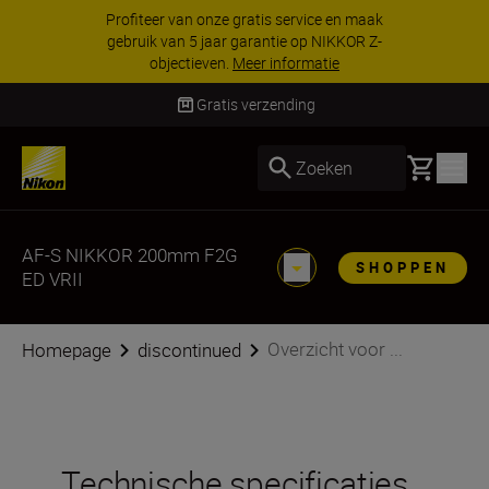
Profiteer van onze gratis service en maak
gebruik van 5 jaar garantie op NIKKOR Z-
objectieven.
Meer informatie
Gratis verzending
Basket
Zoeken
AF-S NIKKOR 200mm F2G
SHOPPEN
ED VRII
Overzicht voor ...
Homepage
discontinued
Technische specificaties