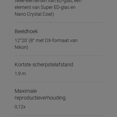
twee elementen van ED-glas, één
element van Super ED-glas en
Nano Crystal Coat)
Beeldhoek
12°20' (8° met DX-formaat van
Nikon)
Kortste scherpstelafstand
1,9 m
Maximale
reproductieverhouding
0,12x