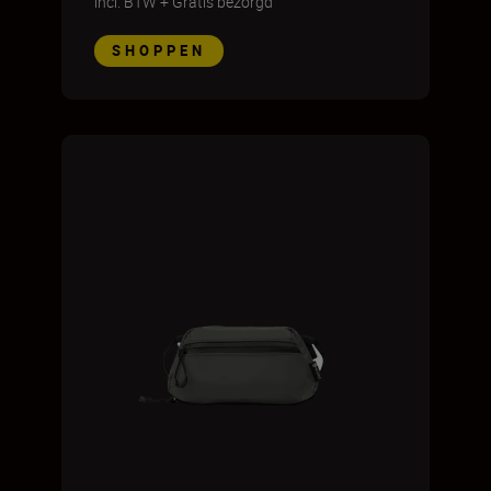
incl. BTW
+
Gratis bezorgd
SHOPPEN