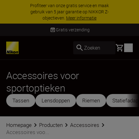
KORTING OP ACCESSOIRES | Bespaar 15% op
geselecteerde accessoires, maak je kit vandaag
nog compleet
Koop nu
Gratis verzending
Basket
Zoeken
Accessoires voor
sportoptieken
Tassen
Lensdoppen
Riemen
Statiefadap
Homepage
Producten
Accessoires
Accessoires voo...