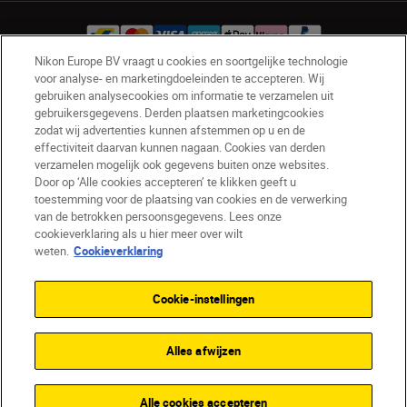
Nikon Europe BV vraagt u cookies en soortgelijke technologie
voor analyse- en marketingdoeleinden te accepteren. Wij
gebruiken analysecookies om informatie te verzamelen uit
BE(nl)
Nikon Sites
gebruikersgegevens. Derden plaatsen marketingcookies
Contact opnemen
Privacyverklaring
zodat wij advertenties kunnen afstemmen op u en de
Gebruiksvoorwaarden
effectiviteit daarvan kunnen nagaan. Cookies van derden
verzamelen mogelijk ook gegevens buiten onze websites.
Nikon Store - Algemene voorwaarden
Door op ‘Alle cookies accepteren’ te klikken geeft u
Cookieverklaring
Toegankelijkheid
toestemming voor de plaatsing van cookies en de verwerking
Cookie-instellingen
van de betrokken persoonsgegevens. Lees onze
© 2026 Nikon
cookieverklaring als u hier meer over wilt
weten.
Cookieverklaring
Cookie-instellingen
SKIP
Alles afwijzen
Alle cookies accepteren