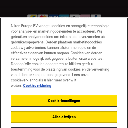
Nikon Europe BV vraagt u cookies en soortgelijke technologie
voor analyse- en marketingdoeleinden te accepteren. Wij
gebruiken analysecookies om informatie te verzamelen uit
BE(nl)
Nikon Sites
gebruikersgegevens. Derden plaatsen marketingcookies
Contact opnemen
Privacyverklaring
zodat wij advertenties kunnen afstemmen op u en de
Gebruiksvoorwaarden
effectiviteit daarvan kunnen nagaan. Cookies van derden
verzamelen mogelijk ook gegevens buiten onze websites.
Nikon Store - Algemene voorwaarden
Door op ‘Alle cookies accepteren’ te klikken geeft u
Cookieverklaring
Toegankelijkheid
toestemming voor de plaatsing van cookies en de verwerking
Cookie-instellingen
van de betrokken persoonsgegevens. Lees onze
© 2026 Nikon
cookieverklaring als u hier meer over wilt
weten.
Cookieverklaring
Cookie-instellingen
SKIP
Alles afwijzen