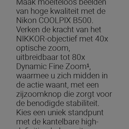
Maak moeiteloos beelden
van hoge kwaliteit met de
Nikon COOLPIX B500.
Verken de kracht van het
NIKKOR-objectief met 40x
optische zoom,
uitbreidbaar tot 80x
Dynamic Fine Zoom¹,
waarmee u zich midden in
de actie waant, met een
zijzoomknop die zorgt voor
de benodigde stabiliteit.
Kies een uniek standpunt
met de kantelbare high-