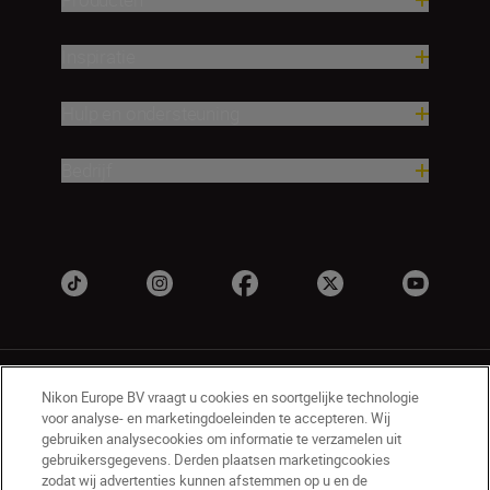
Inspiratie
Hulp en ondersteuning
Bedrijf
Nikon Europe BV vraagt u cookies en soortgelijke technologie
voor analyse- en marketingdoeleinden te accepteren. Wij
gebruiken analysecookies om informatie te verzamelen uit
gebruikersgegevens. Derden plaatsen marketingcookies
BE(nl)
Nikon Sites
zodat wij advertenties kunnen afstemmen op u en de