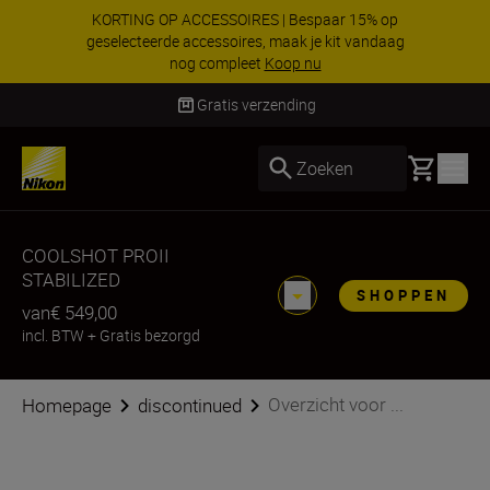
KORTING OP ACCESSOIRES | Bespaar 15% op
geselecteerde accessoires, maak je kit vandaag
nog compleet
Koop nu
Levering binnen 2-3 werkdagen
Basket
Zoeken
COOLSHOT PROII
STABILIZED
SHOPPEN
van
€ 549,00
incl. BTW
+
Gratis bezorgd
Overzicht voor ...
Homepage
discontinued