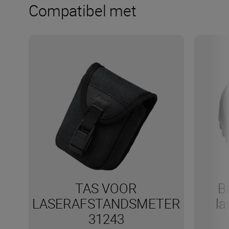
Compatibel met
TAS VOOR
B
LASERAFSTANDSMETER
la
31243