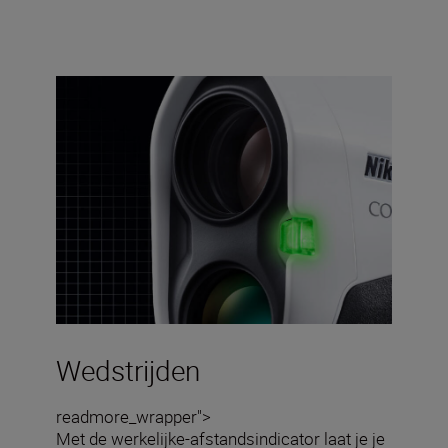
Wedstrijden
readmore_wrapper">
Met de werkelijke-afstandsindicator laat je je