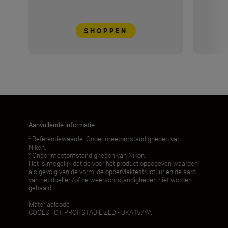
SHOPPEN
Aanvullende informatie
¹ Referentiewaarde. Onder meetomstandigheden van
Nikon.
² Onder meetomstandigheden van Nikon.
Het is mogelijk dat de voor het product opgegeven waarden
als gevolg van de vorm, de oppervlaktestructuur en de aard
van het doel en/of de weersomstandigheden niet worden
gehaald.
Materiaalcode
COOLSHOT PROII STABILIZED - BKA157YA