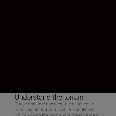
nauwkeurige meting geeft de
laserafstandsmeter een visuele indicatie en
hoor je een geluidje.
Kennis van het terrein
Meet de afstand tot bomen en andere
objecten die in de weg kunnen staan met
de functie voor continue meting. Je hoeft
alleen maar de aan-uitknop ingedrukt te
houden en je omgeving te bekijken.
Understand the terrain
Gauge real-time and accurate distances of
trees and other hazards which might be in
your way with the continuous measurement