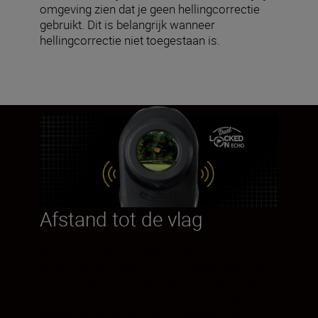
omgeving zien dat je geen hellingcorrectie
gebruikt. Dit is belangrijk wanneer
hellingcorrectie niet toegestaan is.
Afstand tot de vlag
De functie DUAL LOCKED ON ECHO laat
weten dat de afstand tot de vlag is gemeten.
Je weet dan zeker dat je de afstand tot de
vlag meet en niet tot een boom of ander
object dat mogelijk in de weg staat. Bij een