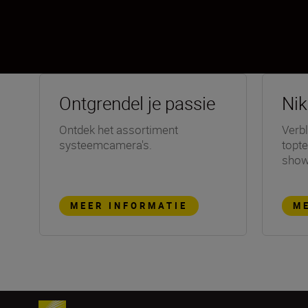
Ontgrendel je passie
Ni
Ontdek het assortiment
Verbl
systeemcamera's.
topte
show
MEER INFORMATIE
M