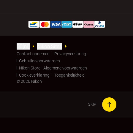
BE(nl)
Nikon Sites
Contact opnemen
Privacyverklaring
Gebruiksvoorwaarden
Nikon Store - Algemene voorwaarden
Cookieverklaring
Toegankelijkheid
© 2026 Nikon
SKIP