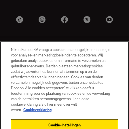
Nikon Europe BV vraagt u cookies en soortgelijke technologie
voor analyse- en marketingdoeleinden te accepteren. Wij
gebruiken analysecookies om informatie te verzamelen uit
gebruikersgegevens. Derden plaatsen marketingcookies
BE(nl)
Nikon Sites
zodat wij advertenties kunnen afstemmen op u en de
Contact opnemen
Privacyverklaring
effectiviteit daarvan kunnen nagaan. Cookies van derden
verzamelen mogelijk ook gegevens buiten onze websites.
Gebruiksvoorwaarden
Door op ‘Alle cookies accepteren’ te klikken geeft u
Nikon Store - Algemene voorwaarden
toestemming voor de plaatsing van cookies en de verwerking
Cookieverklaring
Toegankelijkheid
van de betrokken persoonsgegevens. Lees onze
Cookie-instellingen
cookieverklaring als u hier meer over wilt
© 2026 Nikon
weten.
Cookieverklaring
Cookie-instellingen