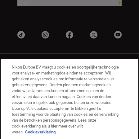
Bedrijf
Nikon Europe BV vraagt u cookies en soortgelijke technologie
voor analyse- en marketingdoeleinden te accepteren. Wij
gebruiken analysecookies om informatie te verzamelen uit
gebruikersgegevens. Derden plaatsen marketingcookies
BE(nl)
Nikon Sites
zodat wij advertenties kunnen afstemmen op u en de
Contact opnemen
Privacyverklaring
effectiviteit daarvan kunnen nagaan. Cookies van derden
verzamelen mogelijk ook gegevens buiten onze websites.
Gebruiksvoorwaarden
Door op ‘Alle cookies accepteren’ te klikken geeft u
Nikon Store - Algemene voorwaarden
toestemming voor de plaatsing van cookies en de verwerking
Cookieverklaring
Toegankelijkheid
van de betrokken persoonsgegevens. Lees onze
Cookie-instellingen
cookieverklaring als u hier meer over wilt
© 2026 Nikon
weten.
Cookieverklaring