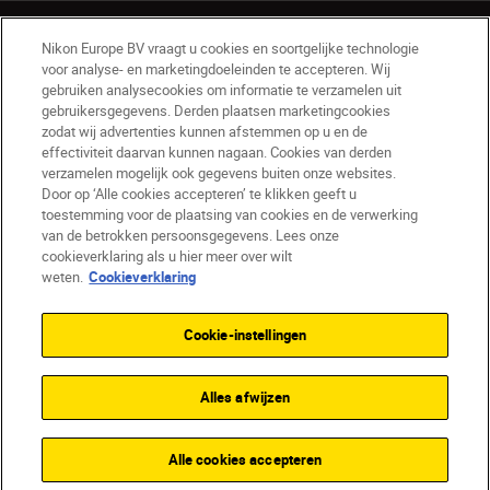
Nikon Europe BV vraagt u cookies en soortgelijke technologie
voor analyse- en marketingdoeleinden te accepteren. Wij
gebruiken analysecookies om informatie te verzamelen uit
gebruikersgegevens. Derden plaatsen marketingcookies
BE(nl)
Nikon Sites
zodat wij advertenties kunnen afstemmen op u en de
Contact opnemen
Privacyverklaring
effectiviteit daarvan kunnen nagaan. Cookies van derden
verzamelen mogelijk ook gegevens buiten onze websites.
Gebruiksvoorwaarden
Door op ‘Alle cookies accepteren’ te klikken geeft u
Nikon Store - Algemene voorwaarden
toestemming voor de plaatsing van cookies en de verwerking
Cookieverklaring
Toegankelijkheid
van de betrokken persoonsgegevens. Lees onze
Cookie-instellingen
cookieverklaring als u hier meer over wilt
© 2026 Nikon
weten.
Cookieverklaring
Cookie-instellingen
SKIP
Alles afwijzen
Alle cookies accepteren