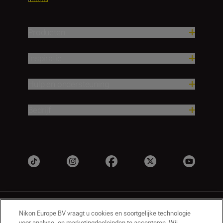
Producten
Inspiratie
Hulp en ondersteuning
Bedrijf
Nikon Europe BV vraagt u cookies en soortgelijke technologie
voor analyse- en marketingdoeleinden te accepteren. Wij