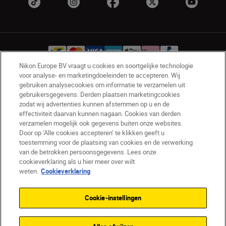
Nikon Europe BV vraagt u cookies en soortgelijke technologie
voor analyse- en marketingdoeleinden te accepteren. Wij
gebruiken analysecookies om informatie te verzamelen uit
BE(nl)
Nikon Sites
gebruikersgegevens. Derden plaatsen marketingcookies
Contact opnemen
Privacyverklaring
zodat wij advertenties kunnen afstemmen op u en de
Gebruiksvoorwaarden
effectiviteit daarvan kunnen nagaan. Cookies van derden
verzamelen mogelijk ook gegevens buiten onze websites.
Nikon Store - Algemene voorwaarden
Door op ‘Alle cookies accepteren’ te klikken geeft u
Cookieverklaring
Toegankelijkheid
toestemming voor de plaatsing van cookies en de verwerking
Cookie-instellingen
van de betrokken persoonsgegevens. Lees onze
© 2026 Nikon
cookieverklaring als u hier meer over wilt
weten.
Cookieverklaring
Cookie-instellingen
SKIP