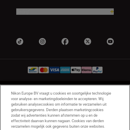
Bedrijf
BE(nl)
Nikon Sites
Nikon Europe BV vraagt u cookies en soortgelijke technologie
Contact opnemen
Privacyverklaring
voor analyse- en marketingdoeleinden te accepteren. Wij
gebruiken analysecookies om informatie te verzamelen uit
Gebruiksvoorwaarden
gebruikersgegevens. Derden plaatsen marketingcookies
Nikon Store - Algemene voorwaarden
zodat wij advertenties kunnen afstemmen op u en de
Cookieverklaring
Toegankelijkheid
effectiviteit daarvan kunnen nagaan. Cookies van derden
Cookie-instellingen
verzamelen mogelijk ook gegevens buiten onze websites.