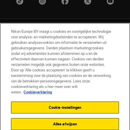
Nikon Europe BV vraagt u cookies en soortgelijke technologie
voor analyse- en marketingdoeleinden te accepteren. Wij
gebruiken analysecookies om informatie te verzamelen uit
gebruikersgegevens. Derden plaatsen marketingcookies
BE(nl)
Nikon Sites
zodat wij advertenties kunnen afstemmen op u en de
Contact opnemen
Privacyverklaring
effectiviteit daarvan kunnen nagaan. Cookies van derden
verzamelen mogelijk ook gegevens buiten onze websites.
Gebruiksvoorwaarden
Door op ‘Alle cookies accepteren’ te klikken geeft u
Nikon Store - Algemene voorwaarden
toestemming voor de plaatsing van cookies en de verwerking
Cookieverklaring
Toegankelijkheid
van de betrokken persoonsgegevens. Lees onze
Cookie-instellingen
cookieverklaring als u hier meer over wilt
© 2026 Nikon
weten.
Cookieverklaring
Cookie-instellingen
SKIP
Alles afwijzen