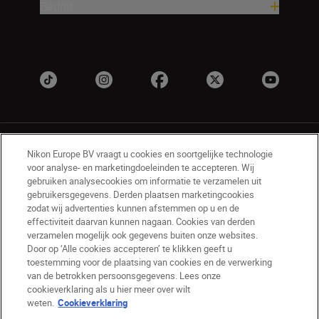
Bedrijf
Nikon Europe BV vraagt u cookies en soortgelijke technologie
voor analyse- en marketingdoeleinden te accepteren. Wij
gebruiken analysecookies om informatie te verzamelen uit
gebruikersgegevens. Derden plaatsen marketingcookies
BE(nl)
Nikon Sites
zodat wij advertenties kunnen afstemmen op u en de
Contact opnemen
Privacyverklaring
effectiviteit daarvan kunnen nagaan. Cookies van derden
verzamelen mogelijk ook gegevens buiten onze websites.
Gebruiksvoorwaarden
Door op ‘Alle cookies accepteren’ te klikken geeft u
Nikon Store - Algemene voorwaarden
toestemming voor de plaatsing van cookies en de verwerking
Cookieverklaring
Toegankelijkheid
van de betrokken persoonsgegevens. Lees onze
Cookie-instellingen
cookieverklaring als u hier meer over wilt
© 2026 Nikon
weten.
Cookieverklaring