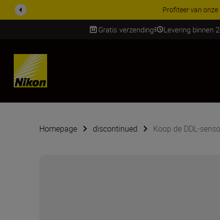
Profiteer van onze
Gratis verzending
Levering binnen 
SKIP
Homepage
discontinued
Koop de DDL-senso