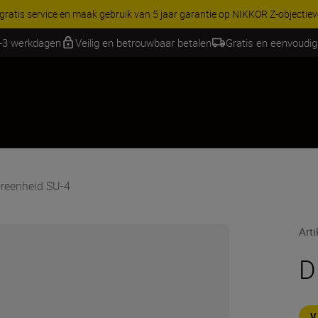
 gratis service en maak gebruik van 5 jaar garantie op NIKKOR Z-objectie
2-3 werkdagen
Veilig en betrouwbaar betalen
Gratis en eenvoudig
reenheid SU-4
Art
D